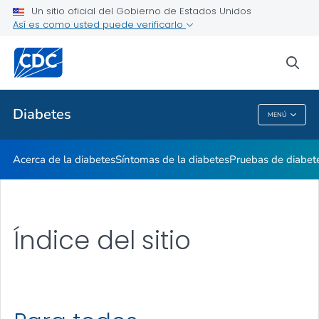
Un sitio oficial del Gobierno de Estados Unidos
Vivir con diabetes
Así es como usted puede verificarlo
VER TODO
sea
Temas relacionados
Diabetes
MENÚ
Diabetes
Acerca de la diabetes
Síntomas de la diabetes
Pruebas de diabet
Índice del sitio