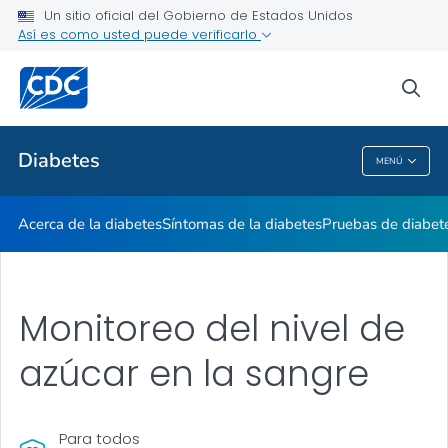
Un sitio oficial del Gobierno de Estados Unidos
Vivir con diabetes
Así es como usted puede verificarlo
VER TODO
sea
Temas relacionados
Diabetes
MENÚ
Diabetes
Acerca de la diabetes
Síntomas de la diabetes
Pruebas de diabet
Monitoreo del nivel de
azúcar en la sangre
Para todos