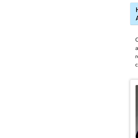
C
r
c