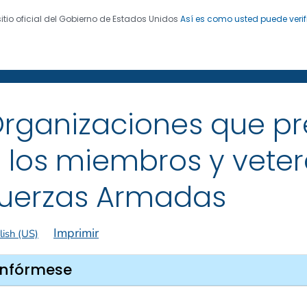
sitio oficial del Gobierno de Estados Unidos
Así es como usted puede verif
 de Enfermedades. CDC 24/7: Salvamos vidas. Protegemo
 de exfumadores
®
rganizaciones que pre
 los miembros y veter
uerzas Armadas
Imprimir
lish (US)
Infórmese