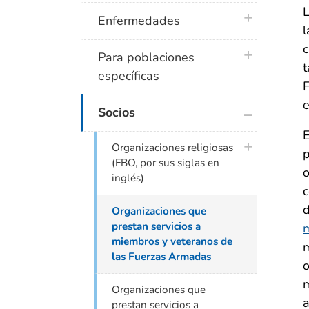
L
plus icon
Enfermedades
l
c
plus icon
Para poblaciones
t
específicas
F
e
plus icon
Socios
E
plus icon
Organizaciones religiosas
p
(FBO, por sus siglas en
o
inglés)
c
d
Organizaciones que
prestan servicios a
m
miembros y veteranos de
m
las Fuerzas Armadas
m
Organizaciones que
a
prestan servicios a