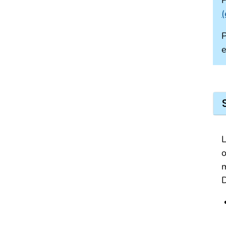
P
(
P
e
L
o
m
D