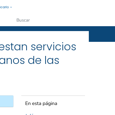
icarlo
s a la gente.
Enviar
stan servicios
anos de las
En esta página