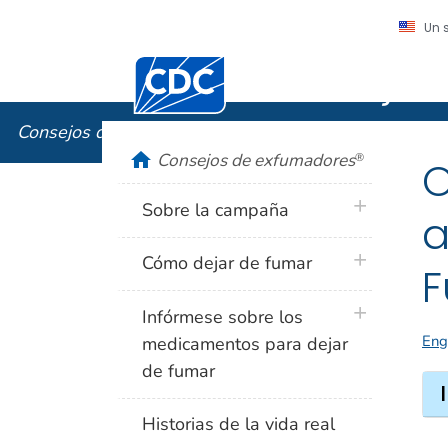
Un 
Centros para el Control y la Prevención
Consejos
Consejos de exfumadores
®
home
Consejos de exfumadores
®
O
plus icon
Sobre la campaña
a
plus icon
Cómo dejar de fumar
F
plus icon
Infórmese sobre los
Eng
medicamentos para dejar
de fumar
Historias de la vida real