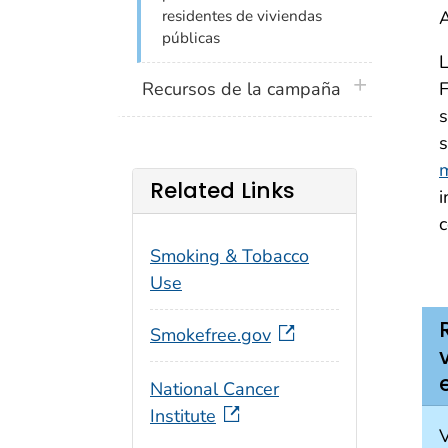
A
residentes de viviendas
públicas
L
plus icon
Recursos de la campaña
F
s
s
Related Links
i
c
Smoking & Tobacco
Use
Smokefree.gov
National Cancer
Institute
V