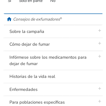
Sí
Solo en parte
No
home
Consejos de exfumadores
®
plus 
Sobre la campaña
plus 
Cómo dejar de fumar
plus 
Infórmese sobre los medicamentos para
dejar de fumar
Historias de la vida real
plus 
Enfermedades
plus 
Para poblaciones específicas