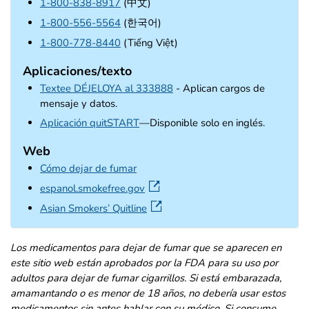
1-800-838-8917
(中文)
1-800-556-5564
(한국어)
1-800-778-8440
(Tiếng Việt)
Aplicaciones/texto
Textee DÉJELOYA al 333888
- Aplican cargos de
mensaje y datos.
external icon
Aplicación quitSTART
—Disponible solo en inglés.
Web
Cómo dejar de fumar
external icon
espanol.smokefree.gov
external icon
Asian Smokers’ Quitline
Los medicamentos para dejar de fumar que se aparecen en
este sitio web están aprobados por la FDA para su uso por
adultos para dejar de fumar cigarrillos. Si está embarazada,
amamantando o es menor de 18 años, no debería usar estos
medicamentos sin antes hablar con su médico. Si consume