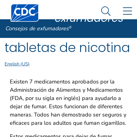
Consejos de
Un sitio oficial del Gobierno de Estados Unidos
Centros para el Control y la Prevención de Enfermed
N
Así es como usted puede verificarlo
exfumadores
®
Search Me
Cómo utilizar las
Consejos de exfumadores
®
tabletas de nicotina
English (US)
Existen 7 medicamentos aprobados por la
Administración de Alimentos y Medicamentos
(FDA, por su sigla en inglés) para ayudarlo a
dejar de fumar. Estos funcionan de diferentes
maneras. Todos han demostrado ser seguros y
eficaces para los adultos que fuman cigarrillos.
Estos medicamentos para dejar de fumar