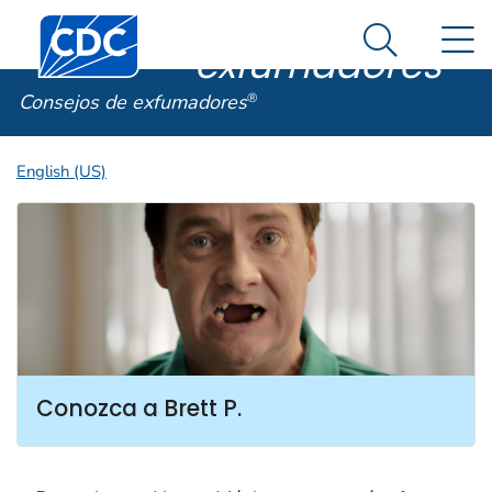
Consejos de
Un sitio oficial del Gobierno de Estados Unidos
Centros para el Control y la Prevención de Enfermed
N
Así es como usted puede verificarlo
exfumadores
®
Search Me
La historia de Brett P.
Consejos de exfumadores
®
English (US)
Conozca a Brett P.