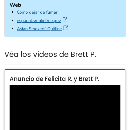
Web
Cómo dejar de fumar
external icon
espanol.smokefree.gov
external icon
Asian Smokers’ Quitline
Véa los videos de Brett P.
Anuncio de Felicita R. y Brett P.