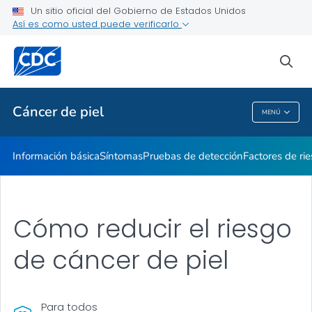
Un sitio oficial del Gobierno de Estados Unidos
Así es como usted puede verificarlo
Salud pública
sea
Temas relacionados
Cáncer de piel
MENÚ
Cáncer De Piel
Información básica
Síntomas
Pruebas de detección
Factores de ri
Cómo reducir el riesgo
de cáncer de piel
Para todos