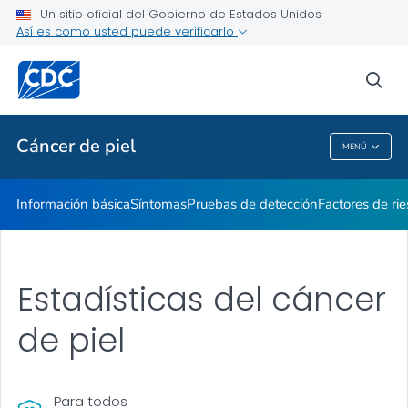
Un sitio oficial del Gobierno de Estados Unidos
Así es como usted puede verificarlo
Salud pública
sea
Temas relacionados
Cáncer de piel
MENÚ
Cáncer De Piel
Información básica
Síntomas
Pruebas de detección
Factores de ri
Estadísticas del cáncer
de piel
Para todos