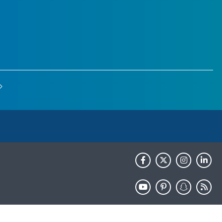
HHS.gov
USA.gov