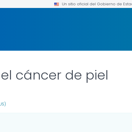
Un sitio oficial del Gobierno de Est
el cáncer de piel
OR DETAILS.
US)