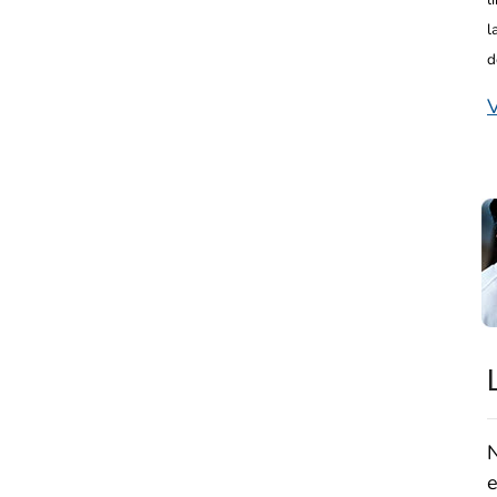
l
d
V
N
e