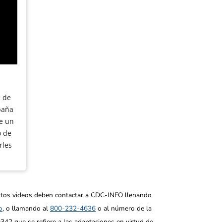
 de
paña
de un
o de
rles
stos videos deben contactar a CDC-INFO llenando
o
, o llamando al
800-232-4636
o al número de la
9342 que se refiere a las adaptaciones en virtud de