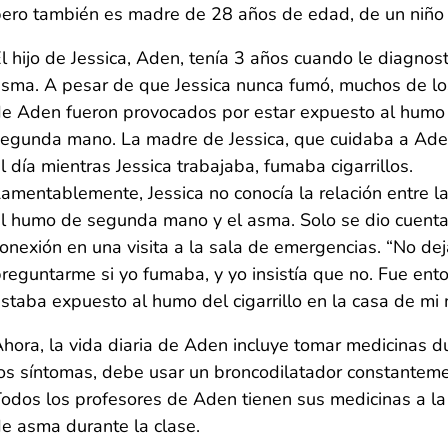
ero también es madre de 28 años de edad, de un niño
l hijo de Jessica, Aden, tenía 3 años cuando le diagnos
sma. A pesar de que Jessica nunca fumó, muchos de l
e Aden fueron provocados por estar expuesto al humo
egunda mano. La madre de Jessica, que cuidaba a Ade
l día mientras Jessica trabajaba, fumaba cigarrillos.
amentablemente, Jessica no conocía la relación entre l
l humo de segunda mano y el asma. Solo se dio cuenta
onexión en una visita a la sala de emergencias. “No de
reguntarme si yo fumaba, y yo insistía que no. Fue ent
staba expuesto al humo del cigarrillo en la casa de mi
hora, la vida diaria de Aden incluye tomar medicinas d
os síntomas, debe usar un broncodilatador constanteme
odos los profesores de Aden tienen sus medicinas a l
e asma durante la clase.