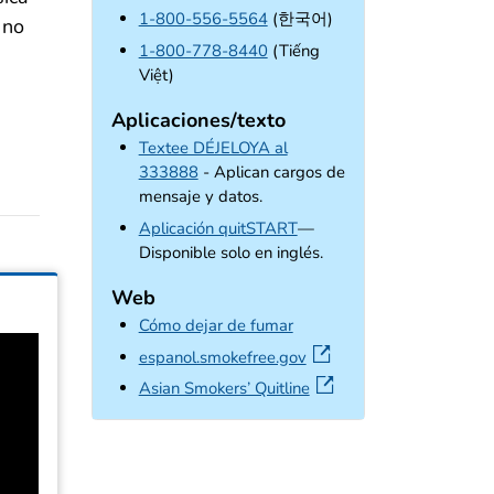
1-800-556-5564
(한국어)
 no
1-800-778-8440
(Tiếng
Việt)
Aplicaciones/texto
Textee DÉJELOYA al
333888
- Aplican cargos de
mensaje y datos.
external icon
Aplicación quitSTART
—
Disponible solo en inglés.
Web
Cómo dejar de fumar
external icon
espanol.smokefree.gov
external icon
Asian Smokers’ Quitline