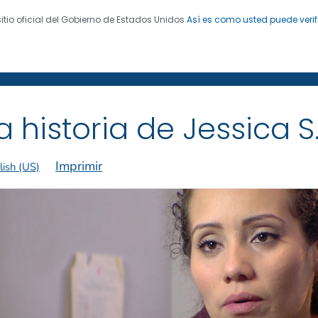
sitio oficial del Gobierno de Estados Unidos
Así es como usted puede verif
 de Enfermedades. CDC 24/7: Salvamos vidas. Protegemo
 de exfumadores
®
a historia de Jessica S
Imprimir
lish (US)