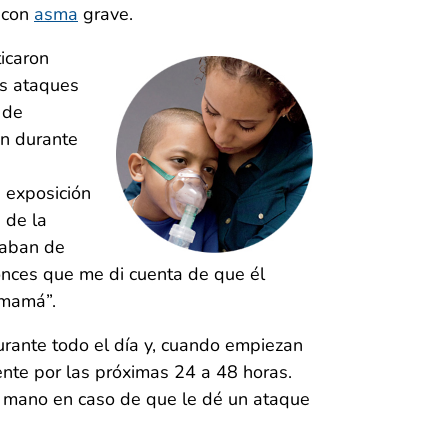
 con
asma
grave.
ticaron
os ataques
 de
n durante
a exposición
 de la
jaban de
onces que me di cuenta de que él
 mamá”.
urante todo el día y, cuando empiezan
nte por las próximas 24 a 48 horas.
a mano en caso de que le dé un ataque