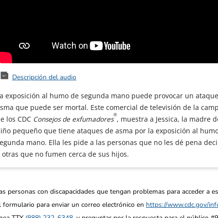
Descripción del audio
a exposición al humo de segunda mano puede provocar un ataque
sma que puede ser mortal. Este comercial de televisión de la cam
®
e los CDC
Consejos de exfumadores
, muestra a Jessica, la madre 
iño pequeño que tiene ataques de asma por la exposición al hum
egunda mano. Ella les pide a las personas que no les dé pena deci
 otras que no fumen cerca de sus hijos.
as personas con discapacidades que tengan problemas para acceder a e
l formulario para enviar un correo electrónico en
https://www.cdc.gov/inf
ínea TTY
(888) 232-6348
, y preguntar por la respuesta para el público #