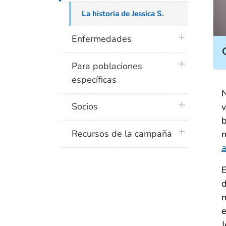
La historia de Jessica S.
plus icon
Enfermedades
plus icon
Para poblaciones
específicas
N
plus icon
Socios
v
b
plus icon
Recursos de la campaña
n
E
d
m
e
J