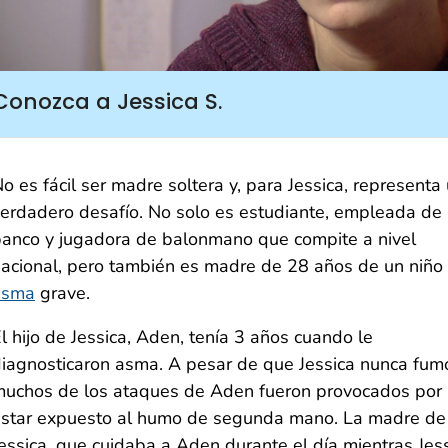
Conozca a Jessica S.
o es fácil ser madre soltera y, para Jessica, representa
erdadero desafío. No solo es estudiante, empleada de
anco y jugadora de balonmano que compite a nivel
acional, pero también es madre de 28 años de un niño
asma
grave.
l hijo de Jessica, Aden, tenía 3 años cuando le
iagnosticaron asma. A pesar de que Jessica nunca fum
uchos de los ataques de Aden fueron provocados por
star expuesto al humo de segunda mano. La madre de
essica, que cuidaba a Aden durante el día mientras Jes