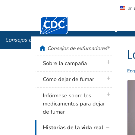
Un 
Centros para el Control y la Prevención
Consejos
Consejos de exfumadores
®
home
Consejos de exfumadores
®
L
plus icon
Sobre la campaña
Eng
plus icon
Cómo dejar de fumar
plus icon
Infórmese sobre los
medicamentos para dejar
de fumar
Historias de la vida real