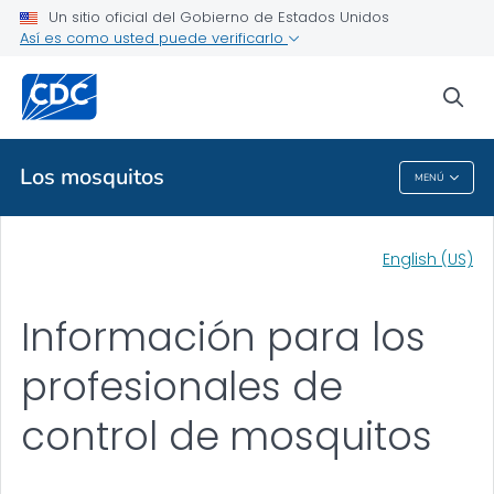
Un sitio oficial del Gobierno de Estados Unidos
Información para los profesionales de control de mosquitos
Así es como usted puede verificarlo
VER TODO
sea
Temas relacionados
Los mosquitos
MENÚ
Los Mosquitos
English (US)
Información para los
profesionales de
control de mosquitos