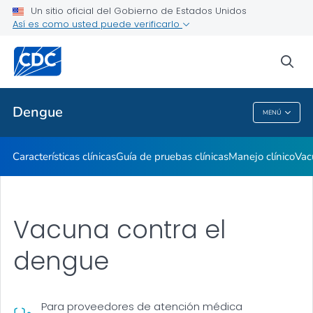
Un sitio oficial del Gobierno de Estados Unidos
Vacuna contra el dengue
Así es como usted puede verificarlo
VER TODO
INICIO
sea
Temas relacionados
Dengue
MENÚ
Dengue
Características clínicas
Guía de pruebas clínicas
Manejo clínico
Vac
Vacuna contra el
dengue
Para proveedores de atención médica