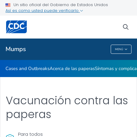
Un sitio oficial del Gobierno de Estados Unidos
Así es como usted puede verificarlo
Proveedores de atención médica
sea
Salud pública
Mumps
MENÚ
Mumps
Cases and Outbreaks
Acerca de las paperas
Síntomas y complica
Vacunación contra las
paperas
Para todos