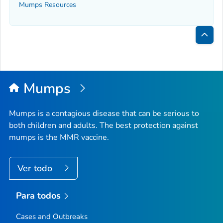
Mumps Resources
Inici
de
la
Mumps
pági
Mumps is a contagious disease that can be serious to
both children and adults. The best protection against
mumps is the MMR vaccine.
Ver todo
Para todos
Cases and Outbreaks