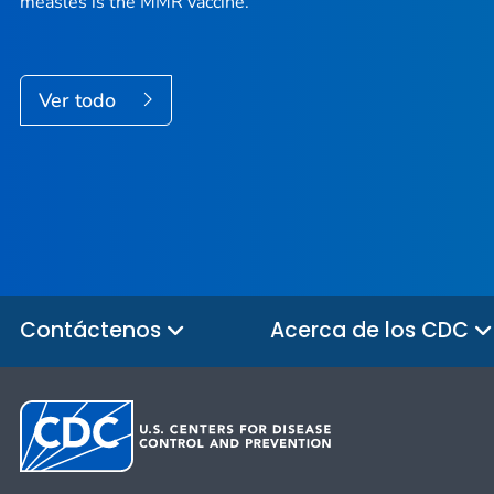
measles is the MMR vaccine.
Ver todo
Contáctenos
Acerca de los CDC