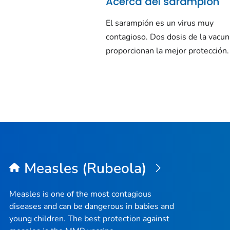
Acerca del sarampión
El sarampión es un virus muy
contagioso. Dos dosis de la vac
proporcionan la mejor protección.
Measles (Rubeola)
Measles is one of the most contagious
diseases and can be dangerous in babies and
young children. The best protection against