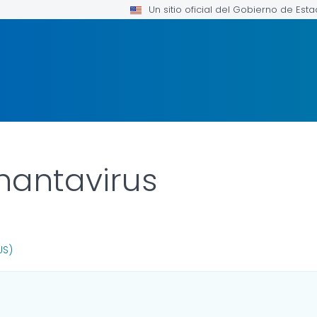
Un sitio oficial del Gobierno de Est
hantavirus
R DETAILS.
US)