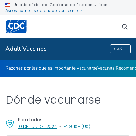
Un sitio oficial del Gobierno de Estados Unidos
Así es como usted puede verificarlo
Proveedores de atención médica
sea
Temas relacionados
Adult Vaccines
MENÚ
Adult Vaccines
Razones por las que es importante vacunarse
Vacunas Recomen
Dónde vacunarse
Para todos
, VISIT LINK FOR DETAILS.
10 DE JUL. DEL 2024
ENGLISH (US)