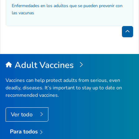
Enfermedades en los adultos que se pueden prevenir con
las vacunas
Inici
de
la
Adult Vaccines
pági
Vaccines can help protect adults from serious, even
deadly, diseases. It’s important to stay up to date on
recommended vaccines.
Ver todo
Para todos