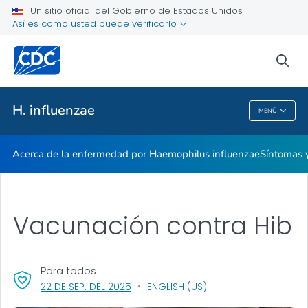
Un sitio oficial del Gobierno de Estados Unidos
Así es como usted puede verificarlo
Proveedores de atención médica
sea
Salud pública
H. influenzae
MENÚ
H. Influenzae
Acerca de la enfermedad por
Haemophilus
influenzae
Síntomas 
Vacunación contra Hib
Para todos
, VISIT LINK FOR DETAILS.
22 DE SEP. DEL 2025
ENGLISH (US)