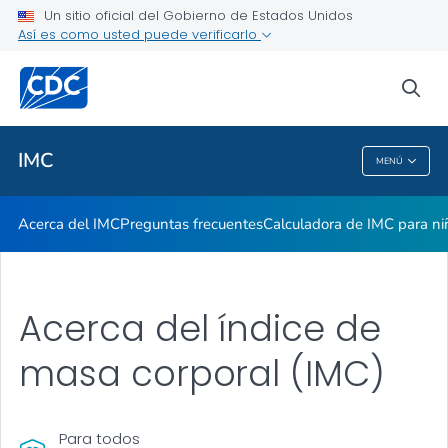
Un sitio oficial del Gobierno de Estados Unidos
Calculadora de IMC para adultos
Así es como usted puede verificarlo
VER TODO
INICIO
sea
Temas relacionados
IMC
MENÚ
IMC
Acerca del IMC
Preguntas frecuentes
Calculadora de IMC para ni
Acerca del índice de
masa corporal (IMC)
Para todos