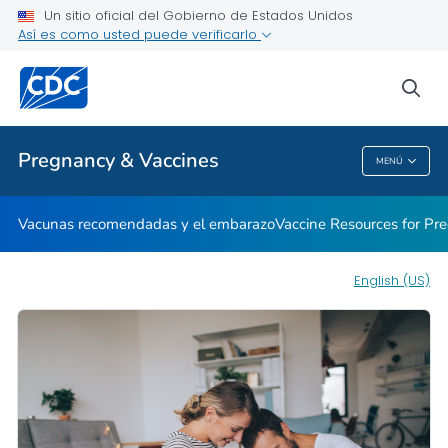
Un sitio oficial del Gobierno de Estados Unidos
La seguridad de las vacunas para las futuras mamás
Así es como usted puede verificarlo
VER TODO
INICIO
sea
Proveedores de atención médica
Pregnancy & Vaccines
MENÚ
Pregnancy & Vaccines
Vacunas recomendadas y el embarazo
Vaccine Resources for P
English (US)