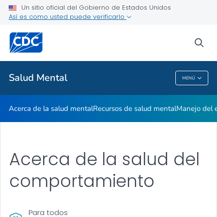
Un sitio oficial del Gobierno de Estados Unidos
Estigma por la salud mental
Así es como usted puede verificarlo
VER TODO
INICIO
sea
Temas relacionados
Salud Mental
MENÚ
Salud Mental
Acerca de la salud mental
Recursos de salud mental
Manejo del e
Acerca de la salud del
comportamiento
Para todos