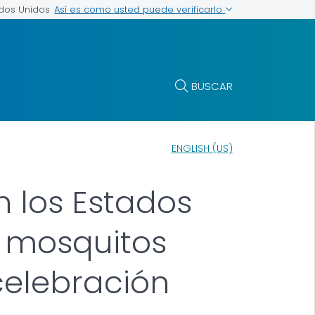
Así es como usted puede verificarlo
ados Unidos
BUSCAR
ENGLISH (US)
n los Estados
e mosquitos
celebración