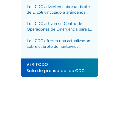
infecciones asociadas a la atención
médica
Los CDC advierten sobre un brote
de
E. coli
vinculado a arándanos
congelados.
Los CDC activan su Centro de
Operaciones de Emergencia para la
respuesta al brote de gusano
barrenador del Nuevo Mundo
Los CDC ofrecen una actualización
sobre el brote de hantavirus
vinculado al crucero M/V Hondius
VER TODO
Sala de prensa de los CDC