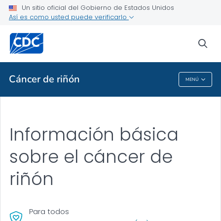
Un sitio oficial del Gobierno de Estados Unidos
Temas de salud de la A a la Z
Así es como usted puede verificarlo
Brotes
sea
Acerca de los CDC
Cáncer de riñón
MENÚ
Cáncer De Riñón
Información básica
sobre el cáncer de
riñón
Para todos