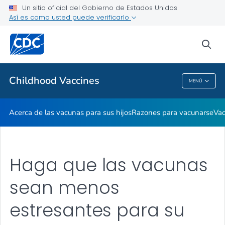
Un sitio oficial del Gobierno de Estados Unidos
Vacúnese antes de viajar
Así es como usted puede verificarlo
VER TODO
INICIO
sea
Temas relacionados
Childhood Vaccines
MENÚ
Childhood Vaccines
Acerca de las vacunas para sus hijos
Razones para vacunarse
Vac
Haga que las vacunas
sean menos
estresantes para su